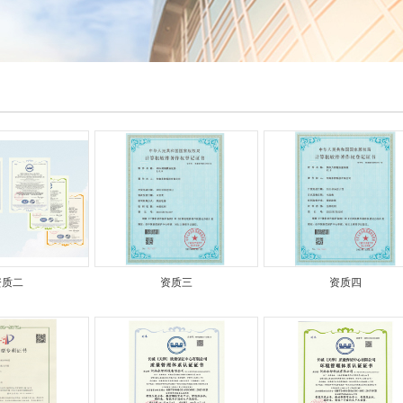
资质二
资质三
资质四