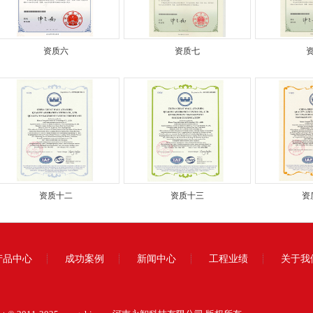
资质六
资质七
资质十二
资质十三
资
产品中心
成功案例
新闻中心
工程业绩
关于我