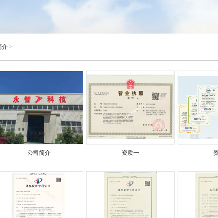
简介
>
公司简介
资质一