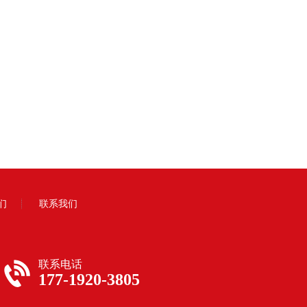
们
联系我们
联系电话
177-1920-3805