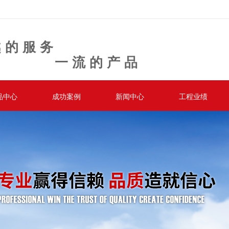
越的服务
一流的产品
品中心
成功案例
新闻中心
工程业绩