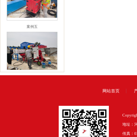
案例五
案例六
网站首页
Copyr
案例七
地址：
传真：037