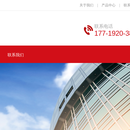
关于我们
|
产品中心
|
联
联系电话
177-1920-3
联系我们