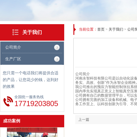
当前位置：
首页
>
关于我们
>
公司
关于我们
公司简介
生产厂区
案例二
您只需一个电话我们将提供合适
公司简介
河南永智科技有限公司是以自动化设备
的产品，让您花少的钱，达到好
务实、高效、创新”作为永智企业精神
的效果
我公司推出的预应力智能控制张拉系
国内率先实现真正意义上智能真空压
公司拥有自己的数据管理平台，可以实
全国统一服务热线
公司拥有完善的加工设备和机械、电子
17719203805
务工作至上、以科技创新为引导、不简
案例四
上一篇
成功案例