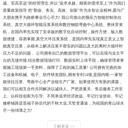
诚、至高至远”的经营理念;并以“追求卓越、顾客的需求至上”作为我们
质量政策指导:把“勤奋、务实、高效、创新”作为永智企业精神,愿与广
大朋友携手为路桥事业尽心尽力! 我公司推出的预应力智能控制张拉
系统、真空大循环智能压浆系统和数控钢筋弯曲中心系统、整休穿束
机，在国内率先实现了安卓版的数字化自动控制，操作方便，输入数
据便捷，容易掌握;真空大环压浆系统，是国内率先实现真正意义上智
能真空压浆，从根本上解决压浆不密实的问题以及大距离时大循环时
压力不足的问题， 公司拥有自己的数据管理平台，可以实现与业主平
台的无缝对接;结合数据现场打印、数据实时上传手段，确保管理者掌
握施工现场第一手资料，保障了工程的施工质量! 公司拥有完善的加
工设备和机械、电子、软件研发团队,拥有专利14项,是国内唯-一家智
能张拉压浆、弯曲中心全产业链生产厂家。如果使用方有新的课题，
我们可以相互合作共同解决以诚待人、严把质量关、售后服务工作至
上、以科技创新为引导、不简单追求经济效益、牢记行业使命、牢记
修桥铺路是造福子孙后代的千秋大业,天堑变通途，为祖国的青山绿水
尽一份绵薄之力!
了解更多 >>