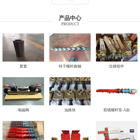
产品中心
PRODUCT
胶套
转子螺杆曲轴
位移组件
电磁阀
油路块
双线螺杆泵-A款