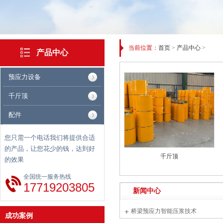
当前位置：
首页
>
产品中心
>
产品中心
预应力设备
千斤顶
配件
您只需一个电话我们将提供合适
的产品，让您花少的钱，达到好
千斤顶
的效果
案例二
全国统一服务热线
17719203805
新闻中心
桥梁预应力智能压浆技术
成功案例