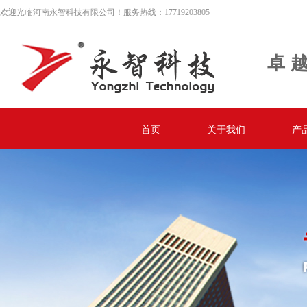
欢迎光临河南永智科技有限公司！服务热线：17719203805
卓
首页
关于我们
产