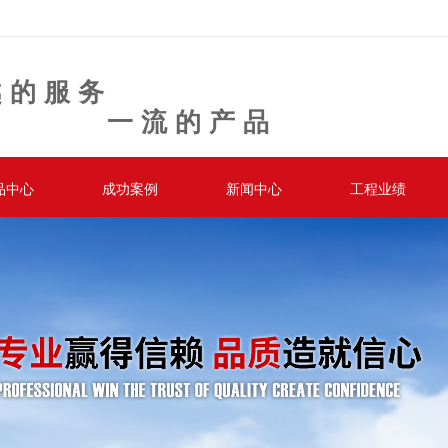
越的服务
一流的产品
品中心
成功案例
新闻中心
工程业绩