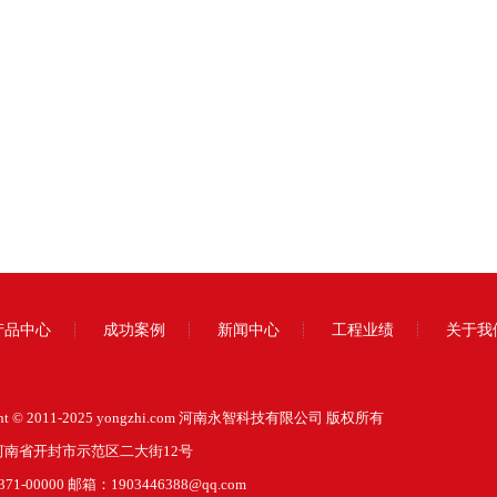
产品中心
成功案例
新闻中心
工程业绩
关于我
ight © 2011-2025 yongzhi.com 河南永智科技有限公司 版权所有
河南省开封市示范区二大街12号
1-00000 邮箱：1903446388@qq.com