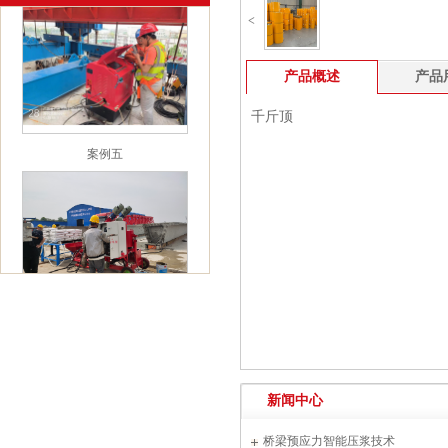
<
产品概述
产品
千斤顶
案例五
案例六
新闻中心
桥梁预应力智能压浆技术