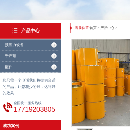
当前位置:
首页
>
产品中心
>
产品中心
预应力设备
千斤顶
配件
案例二
您只需一个电话我们将提供合适
的产品，让您花少的钱，达到好
的效果
全国统一服务热线
17719203805
案例四
成功案例