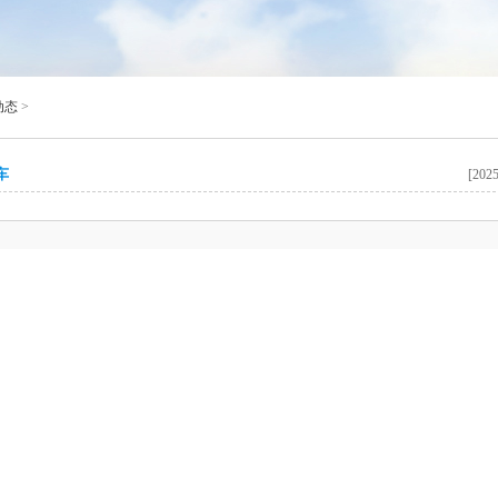
动态
>
车
[20