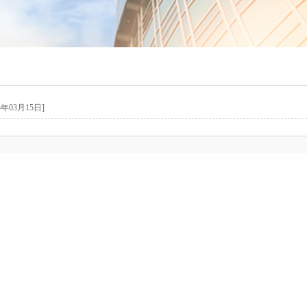
25年03月15日]