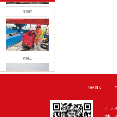
案例四
案例五
网站首页
案例六
Copyr
地址：