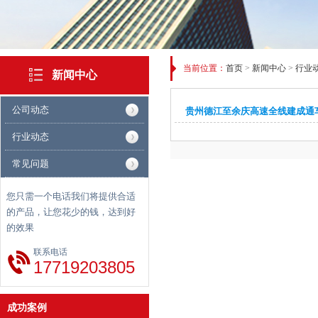
当前位置：
首页
>
新闻中心
>
行业
新闻中心
公司动态
贵州德江至余庆高速全线建成通
行业动态
常见问题
您只需一个电话我们将提供合适
的产品，让您花少的钱，达到好
案例二
的效果
联系电话
17719203805
成功案例