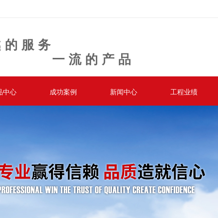
越的服务
一流的产品
品中心
成功案例
新闻中心
工程业绩