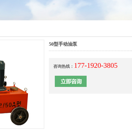
50型手动油泵
177-1920-3805
咨询热线：