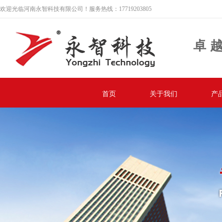
欢迎光临河南永智科技有限公司！服务热线：17719203805
卓
首页
关于我们
产