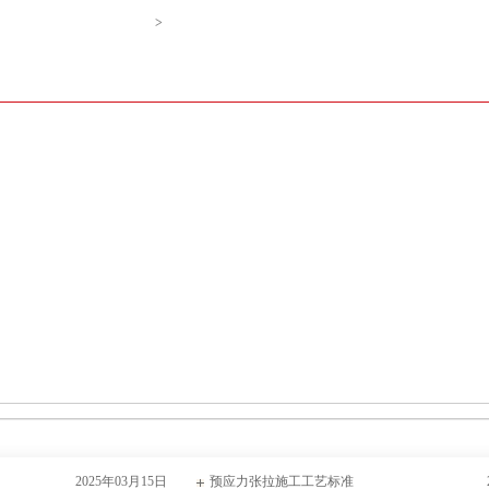
>
2025年03月15日
预应力张拉施工工艺标准