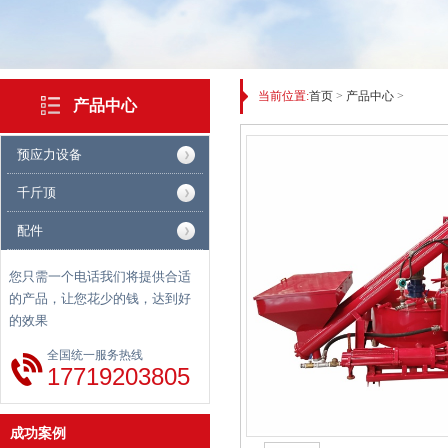
当前位置:
首页
>
产品中心
>
产品中心
预应力设备
千斤顶
配件
您只需一个电话我们将提供合适
的产品，让您花少的钱，达到好
的效果
案例二
全国统一服务热线
17719203805
成功案例